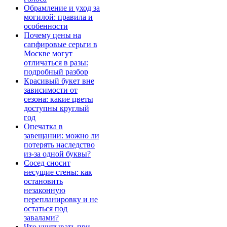
Обрамление и уход за
могилой: правила и
особенности
Почему цены на
сапфировые серьги в
Москве могут
отличаться в разы:
подробный разбор
Красивый букет вне
зависимости от
сезона: какие цветы
доступны круглый
год
Опечатка в
завещании: можно ли
потерять наследство
из-за одной буквы?
Сосед сносит
несущие стены: как
остановить
незаконную
перепланировку и не
остаться под
завалами?
Что учитывать при