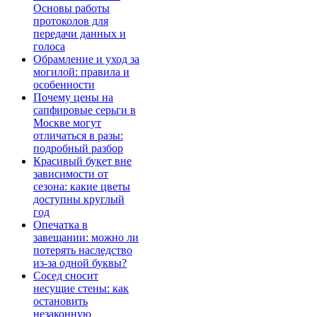
Основы работы
протоколов для
передачи данных и
голоса
Обрамление и уход за
могилой: правила и
особенности
Почему цены на
сапфировые серьги в
Москве могут
отличаться в разы:
подробный разбор
Красивый букет вне
зависимости от
сезона: какие цветы
доступны круглый
год
Опечатка в
завещании: можно ли
потерять наследство
из-за одной буквы?
Сосед сносит
несущие стены: как
остановить
незаконную