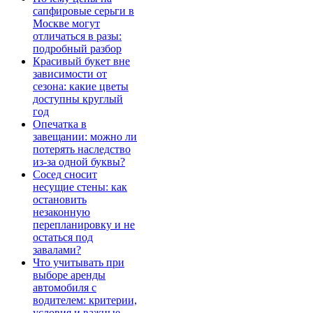
сапфировые серьги в
Москве могут
отличаться в разы:
подробный разбор
Красивый букет вне
зависимости от
сезона: какие цветы
доступны круглый
год
Опечатка в
завещании: можно ли
потерять наследство
из-за одной буквы?
Сосед сносит
несущие стены: как
остановить
незаконную
перепланировку и не
остаться под
завалами?
Что учитывать при
выборе аренды
автомобиля с
водителем: критерии,
условия и важные