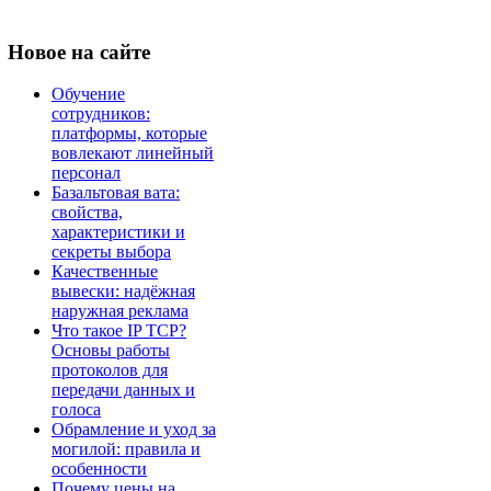
Новое
на сайте
Обучение
сотрудников:
платформы, которые
вовлекают линейный
персонал
Базальтовая вата:
свойства,
характеристики и
секреты выбора
Качественные
вывески: надёжная
наружная реклама
Что такое IP TCP?
Основы работы
протоколов для
передачи данных и
голоса
Обрамление и уход за
могилой: правила и
особенности
Почему цены на