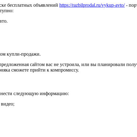
оске бесплатных объявлений
https://razbilprodal.ru/vykup-avto/
- пор
тупно:
вто.
ом купли-продажи.
, предложенная сайтом вас не устроила, или вы планировали по
рняка сможете прийти к компромиссу.
ет внести следующую информацию:
 видео;