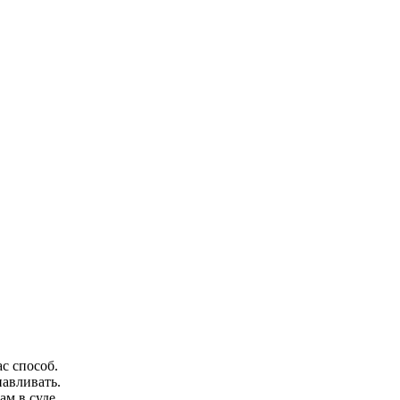
с способ.
авливать.
ам в суде.