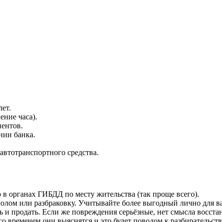
лет.
ение часа).
ентов.
нии банка.
автотранспортного средства.
 в органах ГИБДД по месту жительства (так проще всего).
лолом или разбраковку. Учитывайте более выгодный лично для ва
и продать. Если же повреждения серьёзные, нет смысла восстан
о временем они выяснятся и это будет поводом к разбирательств