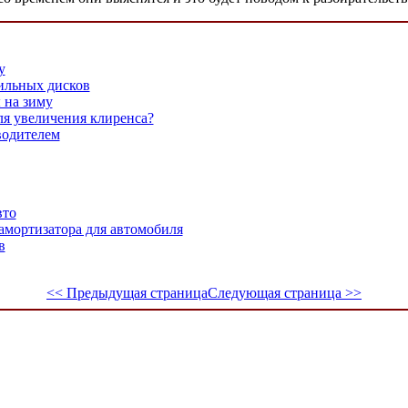
у
ильных дисков
 на зиму
ля увеличения клиренса?
водителем
вто
амортизатора для автомобиля
в
<< Предыдущая страница
Следующая страница >>