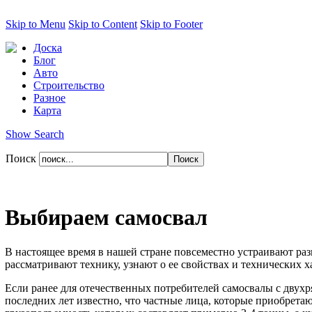
Skip to Menu
Skip to Content
Skip to Footer
Доска
Блог
Авто
Строительство
Разное
Карта
Show Search
Поиск
Выбираем самосвал
В настоящее время в нашей стране повсеместно устраивают ра
рассматривают технику, узнают о ее свойствах и технических х
Если ранее для отечественных потребителей самосвалы с двух
последних лет известно, что частные лица, которые приобрет