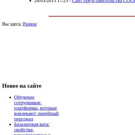
28/03/2013 17:23
-
Сайт представительства CO
Вы здесь:
Разное
Новое
на сайте
Обучение
сотрудников:
платформы, которые
вовлекают линейный
персонал
Базальтовая вата:
свойства,