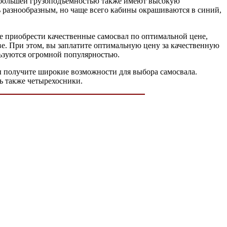
 с большей грузоподъемностью также имеют высокую
ь разнообразным, но чаще всего кабины окрашиваются в синий,
е приобрести качественные самосвал по оптимальной цене,
ве. При этом, вы заплатите оптимальную цену за качественную
льзуются огромной популярностью.
ы получите широкие возможности для выбора самосвала.
ь также четырехосники.