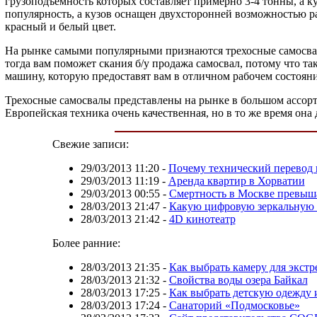
грузоподъемность которых составляет примерно 3-4 тонны, а 
популярность, а кузов оснащен двухсторонней возможностью ра
красный и белый цвет.
На рынке самыми популярными признаются трехосные самосвалы
тогда вам поможет скания б/у продажа самосвал, потому что т
машину, которую предоставят вам в отличном рабочем состоян
Трехосные самосвалы представлены на рынке в большом ассорт
Европейская техника очень качественная, но в то же время он
Свежие записи:
29/03/2013 11:20
-
Почему технический перевод 
29/03/2013 11:19
-
Аренда квартир в Хорватии
29/03/2013 00:55
-
Смертность в Москве превыш
28/03/2013 21:47
-
Какую цифровую зеркальную 
28/03/2013 21:42
-
4D кинотеатр
Более ранние:
28/03/2013 21:35
-
Как выбрать камеру для экст
28/03/2013 21:32
-
Свойства воды озера Байкал
28/03/2013 17:25
-
Как выбрать детскую одежду 
28/03/2013 17:24
-
Санаторий «Подмосковье»