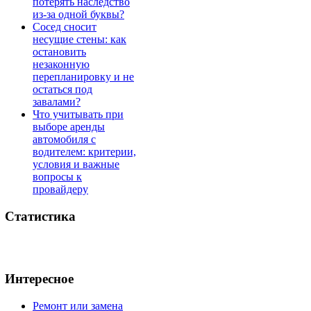
потерять наследство
из-за одной буквы?
Сосед сносит
несущие стены: как
остановить
незаконную
перепланировку и не
остаться под
завалами?
Что учитывать при
выборе аренды
автомобиля с
водителем: критерии,
условия и важные
вопросы к
провайдеру
Статистика
Интересное
Ремонт или замена