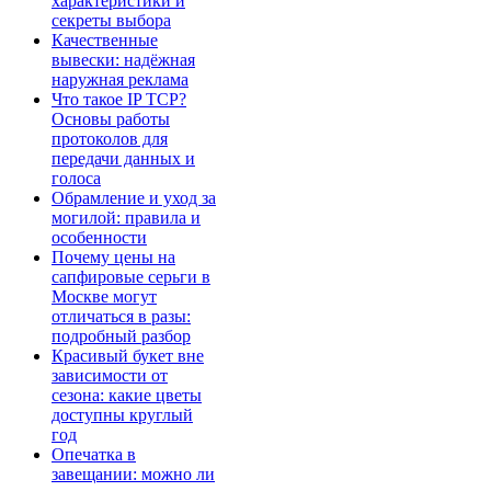
характеристики и
секреты выбора
Качественные
вывески: надёжная
наружная реклама
Что такое IP TCP?
Основы работы
протоколов для
передачи данных и
голоса
Обрамление и уход за
могилой: правила и
особенности
Почему цены на
сапфировые серьги в
Москве могут
отличаться в разы:
подробный разбор
Красивый букет вне
зависимости от
сезона: какие цветы
доступны круглый
год
Опечатка в
завещании: можно ли