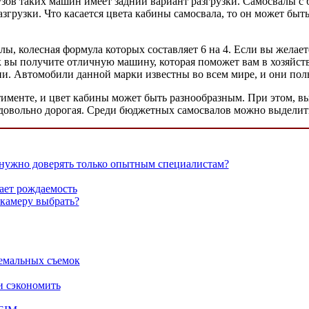
кузов таких машин имеет задний вариант разгрузки. Самосвалы
згрузки. Что касается цвета кабины самосвала, то он может быт
, колесная формула которых составляет 6 на 4. Если вы желает
ак вы получите отличную машину, которая поможет вам в хозяйст
ии. Автомобили данной марки известны во всем мире, и они по
именте, и цвет кабины может быть разнообразным. При этом, в
а довольно дорогая. Среди бюджетных самосвалов можно выделит
нужно доверять только опытным специалистам?
ает рождаемость
камеру выбрать?
ремальных съемок
и сэкономить