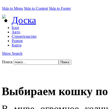
Skip to Menu
Skip to Content
Skip to Footer
Доска
Блог
Авто
Строительство
Разное
Карта
Show Search
Поиск
Выбираем кошку по
В мире огромное колич