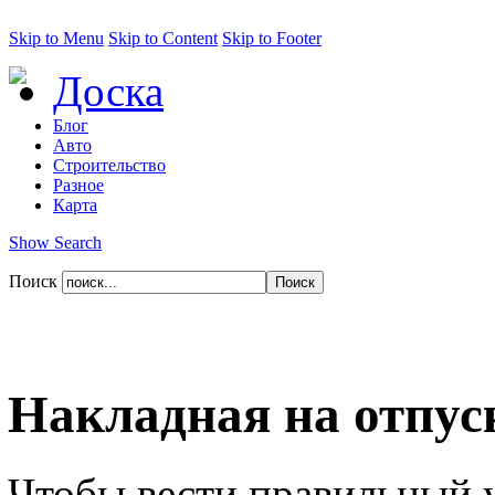
Skip to Menu
Skip to Content
Skip to Footer
Доска
Блог
Авто
Строительство
Разное
Карта
Show Search
Поиск
Накладная на отпус
Чтобы вести правильный 