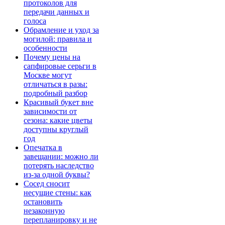
протоколов для
передачи данных и
голоса
Обрамление и уход за
могилой: правила и
особенности
Почему цены на
сапфировые серьги в
Москве могут
отличаться в разы:
подробный разбор
Красивый букет вне
зависимости от
сезона: какие цветы
доступны круглый
год
Опечатка в
завещании: можно ли
потерять наследство
из-за одной буквы?
Сосед сносит
несущие стены: как
остановить
незаконную
перепланировку и не