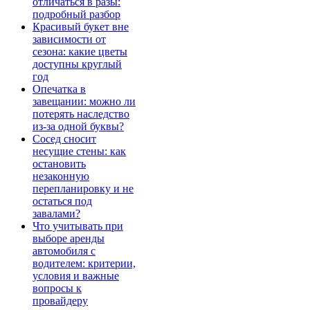
отличаться в разы:
подробный разбор
Красивый букет вне
зависимости от
сезона: какие цветы
доступны круглый
год
Опечатка в
завещании: можно ли
потерять наследство
из-за одной буквы?
Сосед сносит
несущие стены: как
остановить
незаконную
перепланировку и не
остаться под
завалами?
Что учитывать при
выборе аренды
автомобиля с
водителем: критерии,
условия и важные
вопросы к
провайдеру