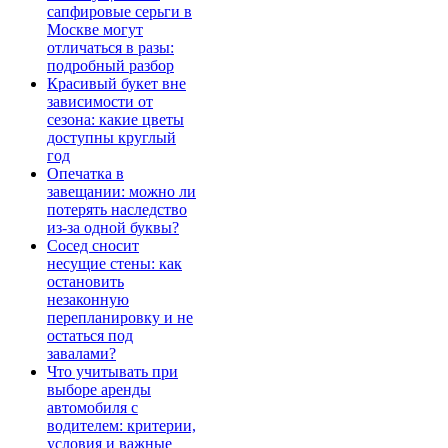
сапфировые серьги в
Москве могут
отличаться в разы:
подробный разбор
Красивый букет вне
зависимости от
сезона: какие цветы
доступны круглый
год
Опечатка в
завещании: можно ли
потерять наследство
из-за одной буквы?
Сосед сносит
несущие стены: как
остановить
незаконную
перепланировку и не
остаться под
завалами?
Что учитывать при
выборе аренды
автомобиля с
водителем: критерии,
условия и важные