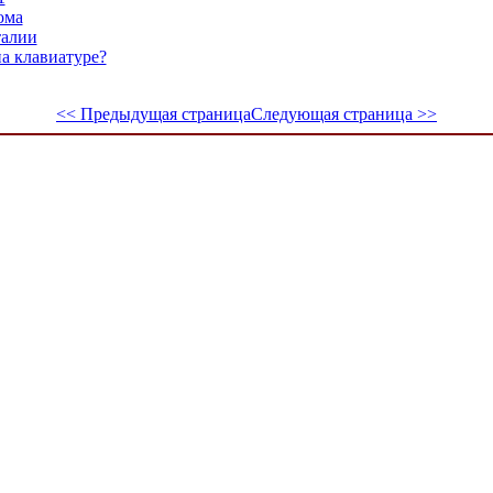
ома
талии
а клавиатуре?
<< Предыдущая страница
Следующая страница >>