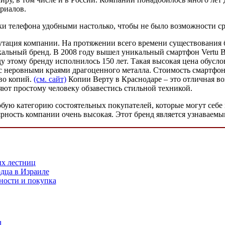
ериалов.
ки телефона удобными настолько, чтобы не было возможности ср
утация компании. На протяжении всего времени существования 
кальный бренд. В 2008 году вышел уникальный смартфон Vertu Bo
этому бренду исполнилось 150 лет. Такая высокая цена обуслов
 неровными краями драгоценного металла. Стоимость смартфона
тво копий.
(см. сайт)
Копии Верту в Краснодаре – это отличная в
ют простому человеку обзавестись стильной техникой.
бую категорию состоятельных покупателей, которые могут себе 
рность компании очень высокая. Этот бренд является узнаваемы
ых лестниц
дца в Израиле
ности и покупка
1