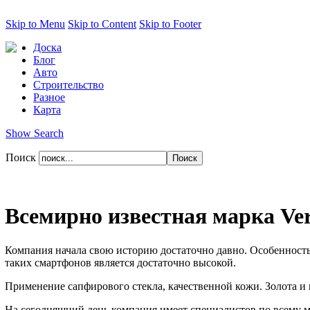
Skip to Menu
Skip to Content
Skip to Footer
Доска
Блог
Авто
Строительство
Разное
Карта
Show Search
Поиск
Всемирно известная марка Ve
Компания начала свою историю достаточно давно. Особенностью
таких смартфонов является достаточно высокой.
Применение сапфирового стекла, качественной кожи. Золота и
На сегодняшний день компания имеет специалистов по всему м