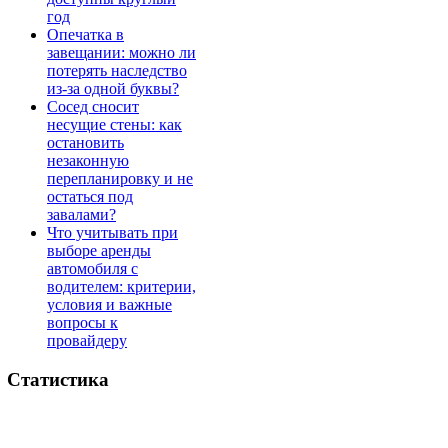
год
Опечатка в
завещании: можно ли
потерять наследство
из-за одной буквы?
Сосед сносит
несущие стены: как
остановить
незаконную
перепланировку и не
остаться под
завалами?
Что учитывать при
выборе аренды
автомобиля с
водителем: критерии,
условия и важные
вопросы к
провайдеру
Статистика