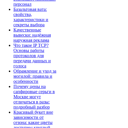
персонал
Базальтовая вата:
свойства,
характеристики и
секреты выбора
Качественные
вывески: надёжная
наружная реклама
Что такое IP TCP?
Основы работы
протоколов для
передачи данных и
голоса
Обрамление и уход за
могилой: правила и
особенности
Почему цены на
сапфировые серьги в
Москве могут
отличаться в разы:
подробный разбор
Красивый букет вне
зависимости от
сезона: какие цветы
доступны круглый