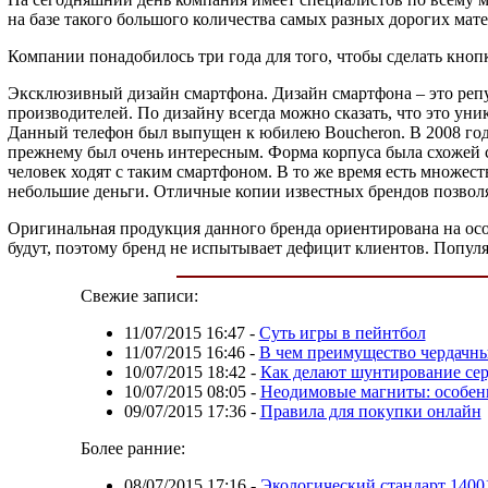
на базе такого большого количества самых разных дорогих мат
Компании понадобилось три года для того, чтобы сделать кноп
Эксклюзивный дизайн смартфона. Дизайн смартфона – это реп
производителей. По дизайну всегда можно сказать, что это уни
Данный телефон был выпущен к юбилею Boucheron. В 2008 году 
прежнему был очень интересным. Форма корпуса была схожей с
человек ходят с таким смартфоном. В то же время есть множес
небольшие деньги. Отличные копии известных брендов позволя
Оригинальная продукция данного бренда ориентирована на осо
будут, поэтому бренд не испытывает дефицит клиентов. Популя
Свежие записи:
11/07/2015 16:47
-
Суть игры в пейнтбол
11/07/2015 16:46
-
В чем преимущество чердачн
10/07/2015 18:42
-
Как делают шунтирование сер
10/07/2015 08:05
-
Неодимовые магниты: особен
09/07/2015 17:36
-
Правила для покупки онлайн
Более ранние:
08/07/2015 17:16
-
Экологический стандарт 1400