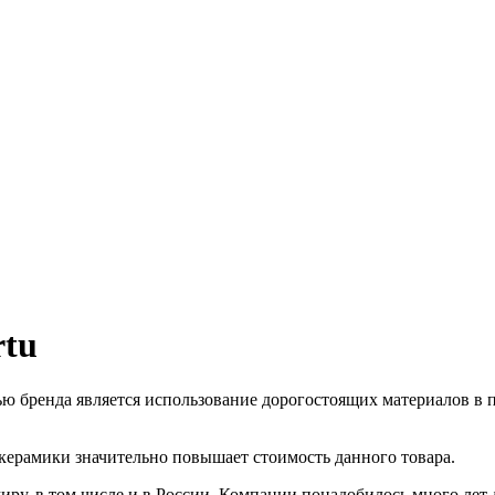
rtu
 бренда является использование дорогостоящих материалов в пр
 керамики значительно повышает стоимость данного товара.
иру, в том числе и в России. Компании понадобилось много лет