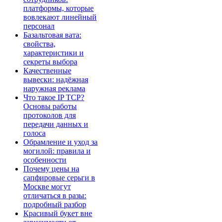
платформы, которые
вовлекают линейный
персонал
Базальтовая вата:
свойства,
характеристики и
секреты выбора
Качественные
вывески: надёжная
наружная реклама
Что такое IP TCP?
Основы работы
протоколов для
передачи данных и
голоса
Обрамление и уход за
могилой: правила и
особенности
Почему цены на
сапфировые серьги в
Москве могут
отличаться в разы:
подробный разбор
Красивый букет вне