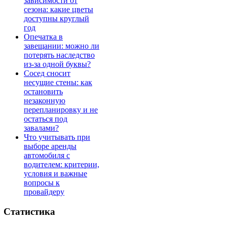
зависимости от
сезона: какие цветы
доступны круглый
год
Опечатка в
завещании: можно ли
потерять наследство
из-за одной буквы?
Сосед сносит
несущие стены: как
остановить
незаконную
перепланировку и не
остаться под
завалами?
Что учитывать при
выборе аренды
автомобиля с
водителем: критерии,
условия и важные
вопросы к
провайдеру
Статистика