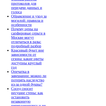
протоколов для
передачи данных и
голоса
Обрамление и уход за
могилой: правила и
особенности
Почему цены на
сапфировые серьги в
Москве могут
отличаться в разы:
подробный разбор
Красивый букет вне
зависимости от
сезона: какие цветы
доступны круглый
год
Опечатка в
завещании: можно ли
потерять наследство
из-за одной буквы?
Сосед сносит
несущие стены: как
остановить
незаконную
перепланировку и не