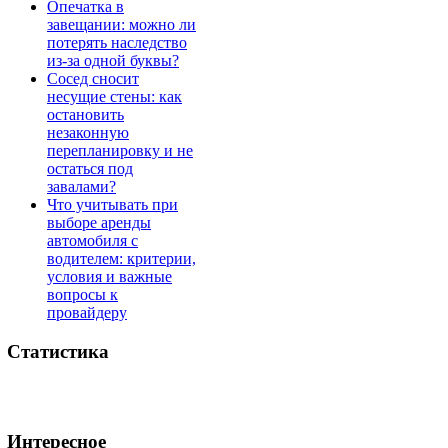
Опечатка в
завещании: можно ли
потерять наследство
из-за одной буквы?
Сосед сносит
несущие стены: как
остановить
незаконную
перепланировку и не
остаться под
завалами?
Что учитывать при
выборе аренды
автомобиля с
водителем: критерии,
условия и важные
вопросы к
провайдеру
Статистика
Интересное