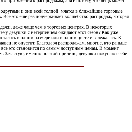
ого притяжения к распродажам, а все потому, что вещь может
 подругами и они всей толпой, мчатся в ближайшие торговые
 Все это еще раз подчеркивает волшебство распродаж, которая
одажи, даже чаще чем в торговых центрах. В некоторых
очему девушки с нетерпением ожидают этот сезон? Как уже
осталась в одном размере или в одном цвете и залежалась. К
авец не опустит. Благодаря распродажам, многие, кто раньше
- все это становится по самым доступным ценам. В момент
т. Зачастую, именно по этой причине, девушки покупают себе