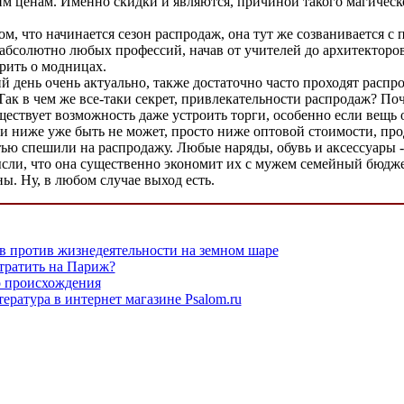
им ценам. Именно скидки и являются, причиной такого магическ
м, что начинается сезон распродаж, она тут же созванивается с
бсолютно любых профессий, начав от учителей до архитекторов.
рить о модницах.
й день очень актуально, также достаточно часто проходят распр
Так в чем же все-таки секрет, привлекательности распродаж? П
ществует возможность даже устроить торги, особенно если вещь 
и ниже уже быть не может, просто ниже оптовой стоимости, прод
стью спешили на распродажу. Любые наряды, обувь и аксессуары 
сли, что она существенно экономит их с мужем семейный бюдже
ы. Ну, в любом случае выход есть.
 против жизнедеятельности на земном шаре
тратить на Париж?
о происхождения
ература в интернет магазине Psalom.ru