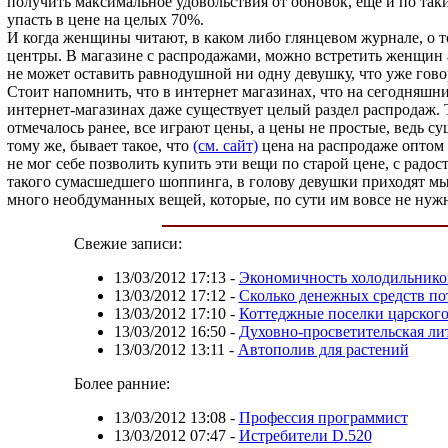
получить максимальное удовольствия от обновок, еще и по так
упасть в цене на целых 70%.
И когда женщины читают, в каком либо глянцевом журнале, о то
центры. В магазине с распродажами, можно встретить женщин а
не может оставить равнодушной ни одну девушку, что уже гово
Стоит напомнить, что в интернет магазинах, что на сегодняшни
интернет-магазинах даже существует целый раздел распродаж. 
отмечалось ранее, все играют цены, а цены не простые, ведь су
тому же, бывает такое, что
(см. сайт)
цена на распродаже оптом 
не мог себе позволить купить эти вещи по старой цене, с радо
такого сумасшедшего шоппинга, в голову девушки приходят мы
много необдуманных вещей, которые, по сути им вовсе не нужн
Свежие записи:
13/03/2012 17:13
-
Экономичность холодильников
13/03/2012 17:12
-
Сколько денежных средств по
13/03/2012 17:10
-
Коттеджные поселки царског
13/03/2012 16:50
-
Духовно-просветительская лит
13/03/2012 13:11
-
Автополив для растений
Более ранние:
13/03/2012 13:08
-
Профессия программист
13/03/2012 07:47
-
Истребители D.520