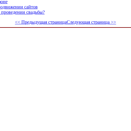
фоне
родвижении сайтов
 проведении свадьбы?
<< Предыдущая страница
Следующая страница >>