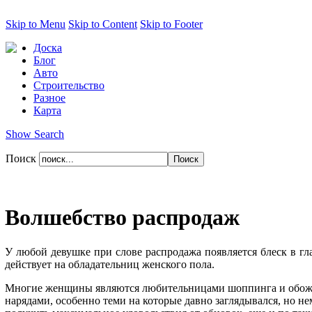
Skip to Menu
Skip to Content
Skip to Footer
Доска
Блог
Авто
Строительство
Разное
Карта
Show Search
Поиск
Волшебство распродаж
У любой девушке при слове распродажа появляется блеск в гла
действует на обладательниц женского пола.
Многие женщины являются любительницами шоппинга и обожают
нарядами, особенно теми на которые давно заглядывался, но не