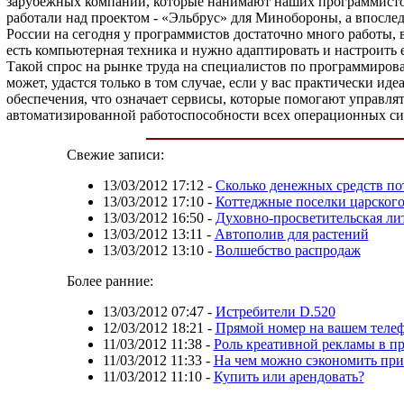
зарубежных компаний, которые нанимают наших программистов
работали над проектом - «Эльбрус» для Минобороны, а впосле
России на сегодня у программистов достаточно много работы,
есть компьютерная техника и нужно адаптировать и настроить
Такой спрос на рынке труда на специалистов по программирова
может, удастся только в том случае, если у вас практически 
обеспечения, что означает сервисы, которые помогают управл
автоматизированной работоспособности всех операционных си
Свежие записи:
13/03/2012 17:12
-
Сколько денежных средств по
13/03/2012 17:10
-
Коттеджные поселки царског
13/03/2012 16:50
-
Духовно-просветительская лит
13/03/2012 13:11
-
Автополив для растений
13/03/2012 13:10
-
Волшебство распродаж
Более ранние:
13/03/2012 07:47
-
Истребители D.520
12/03/2012 18:21
-
Прямой номер на вашем теле
11/03/2012 11:38
-
Роль креативной рекламы в п
11/03/2012 11:33
-
На чем можно сэкономить при
11/03/2012 11:10
-
Купить или арендовать?