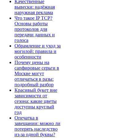
Качественные
вывески: надёжная
наружная реклама
Что такое IP TCP?
Основы работы
протоколов для
передачи данных и
голоса
Обрамление и уход за
могилой: правила и
особенности
Почему цены на
сапфировые серьги в
Москве могут
отличаться в разы:
подробный разбор
Красивый букет вне
зависимости от
сезона: какие цветы
доступны круглый
год
Опечатка в
завещании: можно ли
потерять наследство
из-за одной буквы?