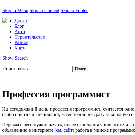
Skip to Menu
Skip to Content
Skip to Footer
Доска
Блог
Авто
Строительство
Разное
Карта
Show Search
Поиск
Профессия программист
На сегодняшний день профессия программист, считается одно
особо опытный специалист, естественно не сразу за хорошую о
Первым с чего нужно начать, после окончания университета - э
объявлению в интернете
(см. сайт)
работа в минске программис