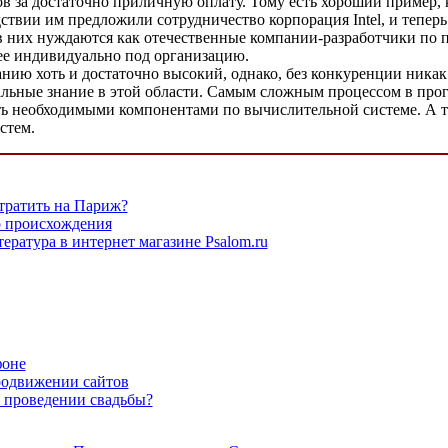
 за достаточно приличную оплату. Тому есть хороший пример, 
дствии им предложили сотрудничество корпорация Intel, и тепе
 в них нуждаются как отечественные компании-разработчики по 
 ее индивидуально под организацию.
нию хоть и достаточно высокий, однако, без конкуренции ника
идеальные знание в этой области. Самым сложным процессом в пр
ять необходимыми компонентами по вычислительной системе. А 
стем.
тратить на Париж?
о происхождения
ература в интернет магазине Psalom.ru
фоне
родвижении сайтов
 проведении свадьбы?