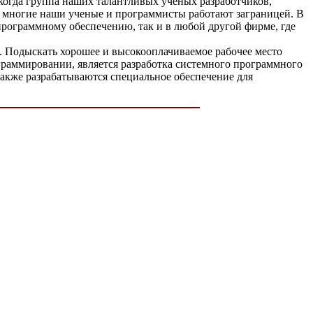
когда группа наших талантливых ученых разработчиков,
рь многие наши ученые и программисты работают заграницей. В
программному обеспечению, так и в любой другой фирме, где
к. Подыскать хорошее и высокооплачиваемое рабочее место
ограммировании, является разработка системного программного
также разрабатываются специальное обеспечение для