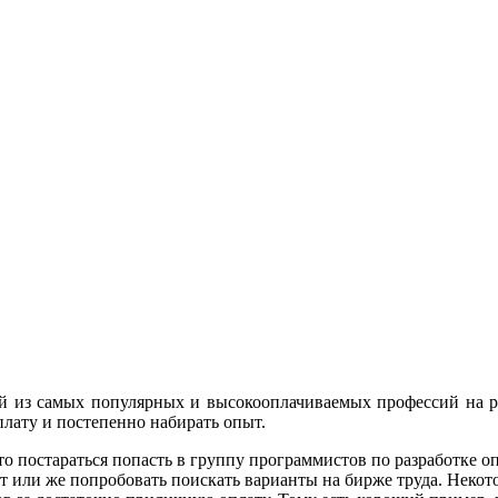
й из самых популярных и высокооплачиваемых профессий на рын
плату и постепенно набирать опыт.
то постараться попасть в группу программистов по разработке о
т или же попробовать поискать варианты на бирже труда. Неко