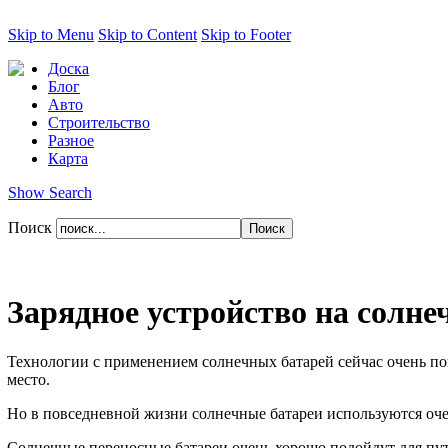
Skip to Menu
Skip to Content
Skip to Footer
Доска
Блог
Авто
Строительство
Разное
Карта
Show Search
Поиск
Зарядное устройство на солне
Технологии с применением солнечных батарей сейчас очень по
место.
Но в повседневной жизни солнечные батареи используются очен
Солнечные переносные батареи очень хорошо подойдут для путе