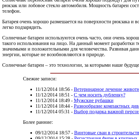
рюкзак или лобовое стекло автомобиля. Мощность батареи соста
телефон.
Батарея очень хорошо размешается на поверхности рюкзака и во
легко подзарядить.
Солнечные батареи используются очень часто, они очень хорош
такого использования на лицо. На данный момент разработки т
значимыми и положительными для человечества. Развивая данн
энергии, которые не возобновляются в природе.
Солнечные батареи – это технологии, за которыми наше будуще
Свежие записи:
11/12/2014 18:56
-
Ветеринарное лечение живот
11/12/2014 18:51
-
С чем носить дубленку?
11/12/2014 18:49
-
Мужские рубашки
11/12/2014 18:44
-
Разнообразие компактных див
11/12/2014 05:31
-
Выбор подарка важной персо
Более ранние:
09/12/2014 18:57
-
Винтовые сваи в строительст
09/12/2014 15:28
-
Регистрация фирм в крупных 