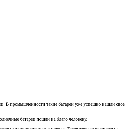
ии. В промышленности такие батареи уже успешно нашли свое
солнечные батареи пошли на благо человеку.
деальным дополнением в походе. Такая зарядка крепится на