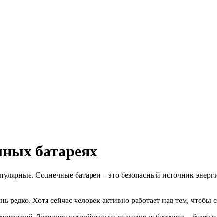
чных батареях
пулярные. Солнечные батареи – это безопасный источник энерг
ь редко. Хотя сейчас человек активно работает над тем, чтобы 
шествий. Зарядное устройство на солнечных батареях – будет и