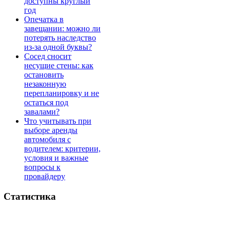
доступны круглый
год
Опечатка в
завещании: можно ли
потерять наследство
из-за одной буквы?
Сосед сносит
несущие стены: как
остановить
незаконную
перепланировку и не
остаться под
завалами?
Что учитывать при
выборе аренды
автомобиля с
водителем: критерии,
условия и важные
вопросы к
провайдеру
Статистика