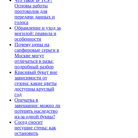
Что такое IP TCP?
Основы работы
протоколов для
передачи данных и
голоса
Обрамление и уход за
могилой: правила и
особенности
Почему цены на
сапфировые серьги в
Москве могут
отличаться в разы:
подробный разбор
Красивый букет вне
зависимости от
сезона: какие цветы
доступны круглый
год
Опечатка в
завещании: можно ли
потерять наследство
из-за одной буквы?
Сосед сносит
несущие стены: как
остановить