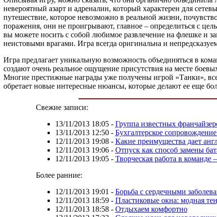
невероятный азарт и адреналин, который характерен для сетев
путешествие, которое невозможно в реальной жизни, почувство
поражения, они не проигрывают, главное – определиться с цел
вы можете носить с собой любимое развлечение на флешке и з
неистовыми врагами. Игра всегда оригинальна и непредсказуема,
Игра предлагает уникальную возможность объединяться в кома
создают очень реальное ощущение присутствия на месте боевых
Многие престижные награды уже получены игрой «Танки», все о
обретает новые интересные нюансы, которые делают ее еще бо
Свежие записи:
13/11/2013 18:05
-
Группа известных франчайзер
13/11/2013 12:50
-
Бухгалтерское сопровождение
12/11/2013 19:08
-
Какие преимущества дает анг
12/11/2013 19:06
-
Отпуск как способ замены ба
12/11/2013 19:05
-
Творческая работа в команде –
Более ранние:
12/11/2013 19:01
-
Борьба с сердечными заболев
12/11/2013 18:59
-
Пластиковые окна: модная те
12/11/2013 18:58
-
Отдыхаем комфортно