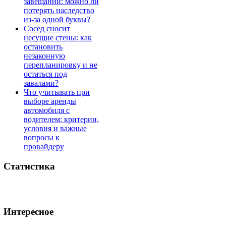
завещании: можно ли
потерять наследство
из-за одной буквы?
Сосед сносит
несущие стены: как
остановить
незаконную
перепланировку и не
остаться под
завалами?
Что учитывать при
выборе аренды
автомобиля с
водителем: критерии,
условия и важные
вопросы к
провайдеру
Статистика
Интересное