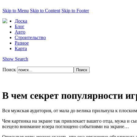
Skip to Menu
Skip to Content
Skip to Footer
Доска
Блог
Авто
Строительство
Разное
Карта
Show Search
Поиск
В чем секрет популярности и
Вся мужская аудитория, от мала до велика прильнула к плоским 
Чем картинка на экране так привлекает вашего отца, мужа и сы
всецело внимание юзера поглощено событиями на экране…
Описывая игру, можно сказать, что она органично объединила 