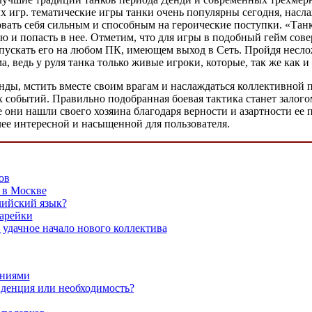
ых игр. тематические игры танки очень популярны сегодня, нас
вать себя сильным и способным на героические поступки. «Танки
ью и попасть в нее. Отметим, что для игры в подобный гейм сов
апускать его на любом ПК, имеющем выход в Сеть. Пройдя несл
 ведь у руля танка только живые игроки, которые, так же как и 
нды, мстить вместе своим врагам и наслаждаться коллективной 
 событий. Правильно подобранная боевая тактика станет залого
ни нашли своего хозяина благодаря верности и азартности ее п
лее интересной и насыщенной для пользователя.
ов
 в Москве
лийский язык?
тарейки
 удачное начало нового коллектива
аниями
нденция или необходимость?