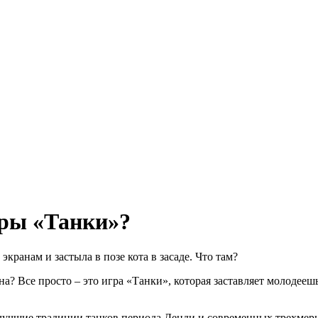
гры «Танки»?
экранам и застыла в позе кота в засаде. Что там?
на? Все просто – это игра «Танки», которая заставляет молодееш
лучшие традиции танков периода Денди и современных трехмерны