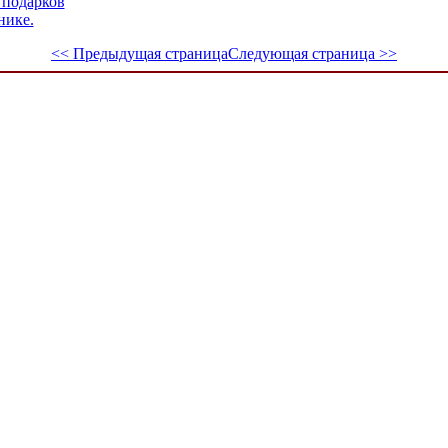
 подарков
нике.
<< Предыдущая страница
Следующая страница >>