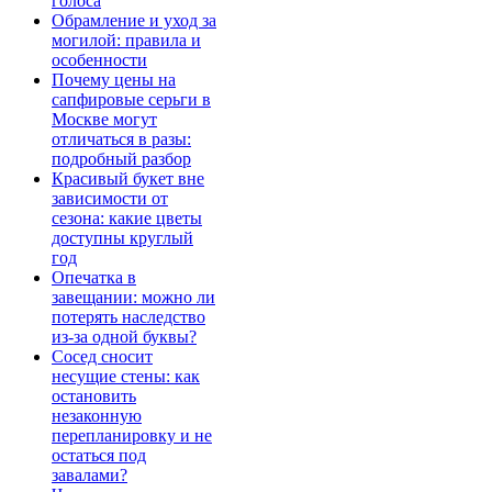
голоса
Обрамление и уход за
могилой: правила и
особенности
Почему цены на
сапфировые серьги в
Москве могут
отличаться в разы:
подробный разбор
Красивый букет вне
зависимости от
сезона: какие цветы
доступны круглый
год
Опечатка в
завещании: можно ли
потерять наследство
из-за одной буквы?
Сосед сносит
несущие стены: как
остановить
незаконную
перепланировку и не
остаться под
завалами?