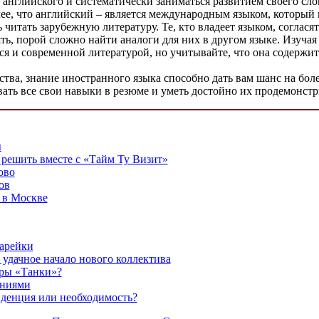
английского и систематически заниматься развитием своего слов
е, что английский – является международным языком, который 
 читать зарубежную литературу. Те, кто владеет языком, соглас
ь, порой сложно найти аналоги для них в другом языке. Изучая 
 и современной литературой, но учитывайте, что она содержит
тва, знание иностранного языка способно дать вам шанс на бол
вать все свои навыки в резюме и уметь достойно их продемонст
ы
решить вместе с «Тайм Ту Визит»
ово
ов
 в Москве
тарейки
 удачное начало нового коллектива
гры «Танки»?
аниями
нденция или необходимость?