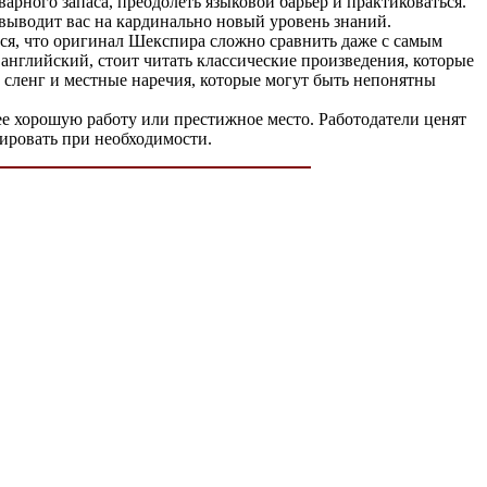
арного запаса, преодолеть языковой барьер и практиковаться.
выводит вас на кардинально новый уровень знаний.
ятся, что оригинал Шекспира сложно сравнить даже с самым
английский, стоит читать классические произведения, которые
 сленг и местные наречия, которые могут быть непонятны
ее хорошую работу или престижное место. Работодатели ценят
рировать при необходимости.