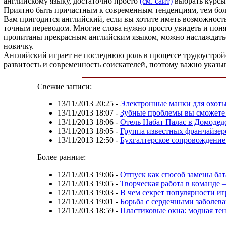
английскому языку, достаточно просто
(см. сайт)
выбрать курсы 
Приятно быть причастным к современным тенденциям, тем боле
Вам пригодится английский, если вы хотите иметь возможность
точным переводом. Многие слова нужно просто увидеть и понят
пропитаны прекрасным английским языком, можно наслаждаться
новичку.
Английский играет не последнюю роль в процессе трудоустройс
развитость и современность соискателей, поэтому важно указы
Свежие записи:
13/11/2013 20:25
-
Электронные манки для охот
13/11/2013 18:07
-
Зубные проблемы вы сможете 
13/11/2013 18:06
-
Отель Набат Палас в Домодед
13/11/2013 18:05
-
Группа известных франчайзер
13/11/2013 12:50
-
Бухгалтерское сопровождение
Более ранние:
12/11/2013 19:06
-
Отпуск как способ замены ба
12/11/2013 19:05
-
Творческая работа в команде –
12/11/2013 19:03
-
В чем секрет популярности и
12/11/2013 19:01
-
Борьба с сердечными заболев
12/11/2013 18:59
-
Пластиковые окна: модная те