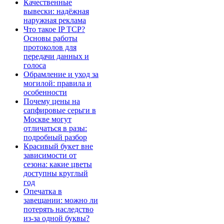
Качественные
вывески: надёжная
наружная реклама
Что такое IP TCP?
Основы работы
протоколов для
передачи данных и
голоса
Обрамление и уход за
могилой: правила и
особенности
Почему цены на
сапфировые серьги в
Москве могут
отличаться в разы:
подробный разбор
Красивый букет вне
зависимости от
сезона: какие цветы
доступны круглый
год
Опечатка в
завещании: можно ли
потерять наследство
из-за одной буквы?