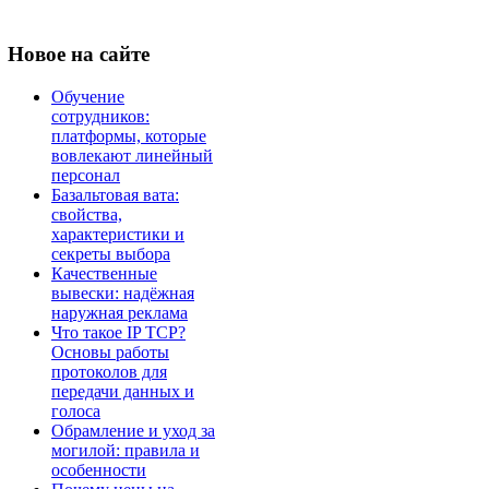
Новое
на сайте
Обучение
сотрудников:
платформы, которые
вовлекают линейный
персонал
Базальтовая вата:
свойства,
характеристики и
секреты выбора
Качественные
вывески: надёжная
наружная реклама
Что такое IP TCP?
Основы работы
протоколов для
передачи данных и
голоса
Обрамление и уход за
могилой: правила и
особенности