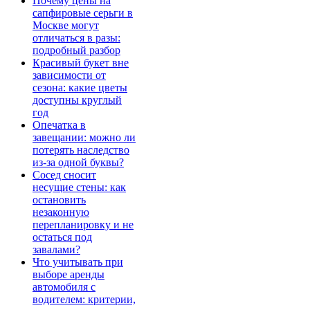
Почему цены на
сапфировые серьги в
Москве могут
отличаться в разы:
подробный разбор
Красивый букет вне
зависимости от
сезона: какие цветы
доступны круглый
год
Опечатка в
завещании: можно ли
потерять наследство
из-за одной буквы?
Сосед сносит
несущие стены: как
остановить
незаконную
перепланировку и не
остаться под
завалами?
Что учитывать при
выборе аренды
автомобиля с
водителем: критерии,