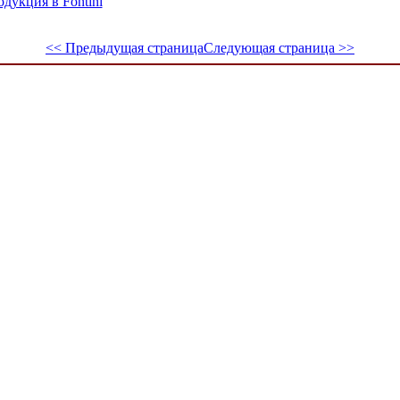
дукция в Fontini
<< Предыдущая страница
Следующая страница >>