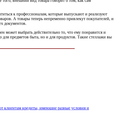
 того, внешний вид товара говорит о том, как сам
ратиться к профессионалам, которые выпускают и реализуют
оваров. А товары теперь непременно привлекут покупателей, и
ех документов.
н может выбрать действительно то, что ему понравится и
 для предметов быта, но и для продуктов. Такие стеллажи вы
ют клиентам кредиты, имеющие разные условия и