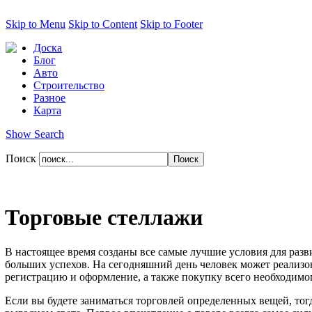
Skip to Menu
Skip to Content
Skip to Footer
Доска
Блог
Авто
Строительство
Разное
Карта
Show Search
Поиск
Торговые стеллажи
В настоящее время созданы все самые лучшие условия для разв
больших успехов. На сегодняшний день человек может реализова
регистрацию и оформление, а также покупку всего необходимог
Если вы будете заниматься торговлей определенных вещей, тог