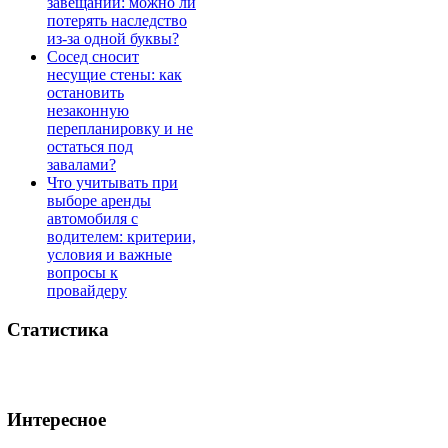
завещании: можно ли
потерять наследство
из-за одной буквы?
Сосед сносит
несущие стены: как
остановить
незаконную
перепланировку и не
остаться под
завалами?
Что учитывать при
выборе аренды
автомобиля с
водителем: критерии,
условия и важные
вопросы к
провайдеру
Статистика
Интересное