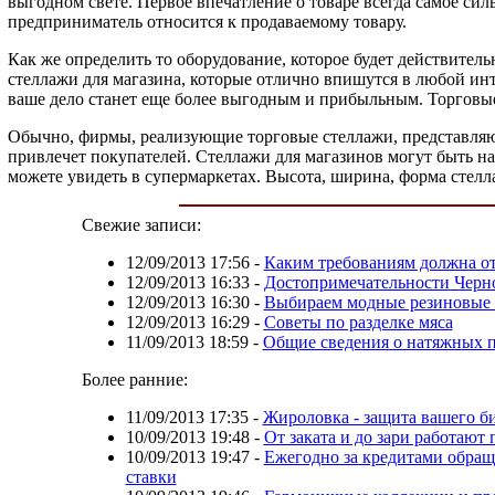
выгодном свете. Первое впечатление о товаре всегда самое сил
предприниматель относится к продаваемому товару.
Как же определить то оборудование, которое будет действител
стеллажи для магазина, которые отлично впишутся в любой инт
ваше дело станет еще более выгодным и прибыльным. Торговы
Обычно, фирмы, реализующие торговые стеллажи, представляют
привлечет покупателей. Стеллажи для магазинов могут быть на
можете увидеть в супермаркетах. Высота, ширина, форма стелл
Свежие записи:
12/09/2013 17:56
-
Каким требованиям должна от
12/09/2013 16:33
-
Достопримечательности Черн
12/09/2013 16:30
-
Выбираем модные резиновые
12/09/2013 16:29
-
Советы по разделке мяса
11/09/2013 18:59
-
Общие сведения о натяжных 
Более ранние:
11/09/2013 17:35
-
Жироловка - защита вашего б
10/09/2013 19:48
-
От заката и до зари работают
10/09/2013 19:47
-
Ежегодно за кредитами обращ
ставки