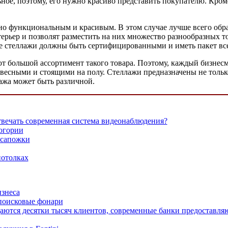
ьное, поэтому, его нужно красиво представить покупателю. Кроме
ьно функциональным и красивым. В этом случае лучше всего об
ерьер и позволят разместить на них множество разнообразных т
е стеллажи должны быть сертифицированными и иметь пакет вс
 большой ассортимент такого товара. Поэтому, каждый бизнесме
весными и стоящими на полу. Стеллажи предназначены не только
ажа может быть различной.
вечать современная система видеонаблюдения?
огории
 сапожки
потолках
изнеса
 поисковые фонари
аются десятки тысяч клиентов, современные банки предоставля