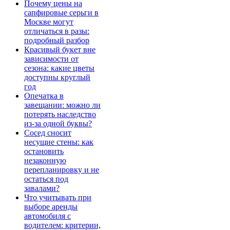
Почему цены на
сапфировые серьги в
Москве могут
отличаться в разы:
подробный разбор
Красивый букет вне
зависимости от
сезона: какие цветы
доступны круглый
год
Опечатка в
завещании: можно ли
потерять наследство
из-за одной буквы?
Сосед сносит
несущие стены: как
остановить
незаконную
перепланировку и не
остаться под
завалами?
Что учитывать при
выборе аренды
автомобиля с
водителем: критерии,