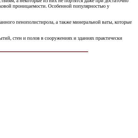
виям, а некоторые из них не портятся даже при достаточно
уковой проницаемости. Особенной популярностью у
анного пенополистирола, а также минеральной ваты, которые
тий, стен и полов в сооружениях и зданиях практически