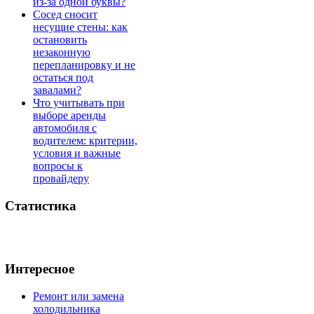
из-за одной буквы?
Сосед сносит
несущие стены: как
остановить
незаконную
перепланировку и не
остаться под
завалами?
Что учитывать при
выборе аренды
автомобиля с
водителем: критерии,
условия и важные
вопросы к
провайдеру
Статистика
Интересное
Ремонт или замена
холодильника