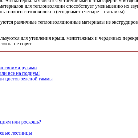
в. Эти материалы являются устойчивыми к атмосферным воздейст
 материалов для теплоизоляции способствует уменьшению их зв
 тонкого стекловолокна (его диаметр четыре – пять мкм).
зуются различные теплоизоляционные материалы из экструдиров
ользуются для утепления крыш, межэтажных и чердачных перекры
локна не горят.
он своими руками
или все на подиум!
и цветов зеленой гаммы
циям или роскошь?
евые лестницы