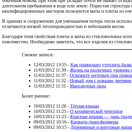
обычным ножом, при этом при укладке почти не бывает отходо
длительном пребывании в воде или земле. Пористая структура
квалифицированных мастеров пользуются маты и плиты из очень
В зданиях и сооружениях для уменьшения потерь тепла исполь
отличаются низкой теплопроводностью и небольшим весом.
Благодаря этим свойствам плиты и маты из стекловолокна исп
повсеместно. Необходимо заметить, что все изделия из стеклово
Свежие записи:
12/03/2012 13:55
-
Как правильно утеплить балк
11/03/2012 11:39
-
Жизнь на различных уровнях 
11/03/2012 11:37
-
Освежите интерьер при помощ
11/03/2012 11:32
-
Новый дом с новыми дверями
11/03/2012 11:31
-
Мансардные окна
Более ранние:
10/03/2012 11:26
-
Тёплая крыша
10/03/2012 11:25
-
О керамической черепице
10/03/2012 11:23
-
Красные крыши — дань тради
09/03/2012 10:16
-
Кровати-трансформеры
09/03/2012 10:15
-
Деревянные и винтовые марш