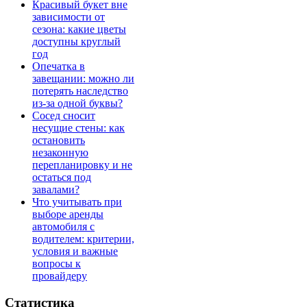
Красивый букет вне
зависимости от
сезона: какие цветы
доступны круглый
год
Опечатка в
завещании: можно ли
потерять наследство
из-за одной буквы?
Сосед сносит
несущие стены: как
остановить
незаконную
перепланировку и не
остаться под
завалами?
Что учитывать при
выборе аренды
автомобиля с
водителем: критерии,
условия и важные
вопросы к
провайдеру
Статистика