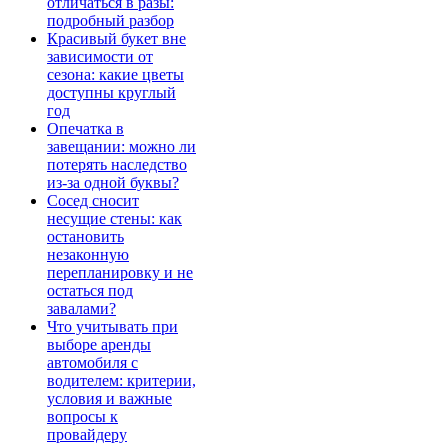
отличаться в разы:
подробный разбор
Красивый букет вне
зависимости от
сезона: какие цветы
доступны круглый
год
Опечатка в
завещании: можно ли
потерять наследство
из-за одной буквы?
Сосед сносит
несущие стены: как
остановить
незаконную
перепланировку и не
остаться под
завалами?
Что учитывать при
выборе аренды
автомобиля с
водителем: критерии,
условия и важные
вопросы к
провайдеру