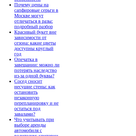
Почему цены на
сапфировые серьги в
Москве могут
отличаться в разы:
подробный разбор
Красивый букет вне
зависимости от
сезона: какие цветы
доступны круглый
год
Опечатка в
завещании: можно ли
потерять наследство
из-за одной буквы?
Сосед сносит
несущие стены: как
остановить
незаконную
перепланировку и не
остаться под
завалами?
Что учитывать при
выборе аренды
автомобиля с
водителем: критерии,