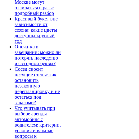
Москве могут
отличаться в разы:
подробный разбор
Красивый букет вне
зависимости от
сезона: какие цветы
доступны круглый
год
Опечатка в
завещании: можно ли
потерять наследство
из-за одной буквы?
Сосед сносит
несущие стены: как
остановить
незаконную
перепланировку и не
остаться под
завалами?
Что учитывать при
выборе аренды
автомобиля с
водителем: критерии,
условия и важные
вопросы к