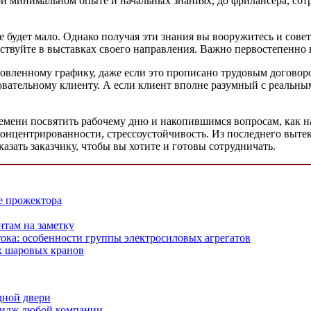
при минимальном опыте и начальных знаниях, до фрилансера, с
же будет мало. Однако получая эти знания вы вооружитесь и со
твуйте в выставках своего направления. Важно первостепенно в
ановленному графику, даже если это прописано трудовым догово
бовательному клиенту. А если клиент вполне разумный с реальны
ремени посвятить рабочему дню и накопившимся вопросам, как н
онцентрированности, стрессоустойчивость. Из последнего вытек
азать заказчику, чтобы вы хотите и готовы сотрудничать.
 прожектора
там на заметку
ока: особенности группы электросиловых агрегатов
 шаровых кранов
дной двери
мидж любой компании