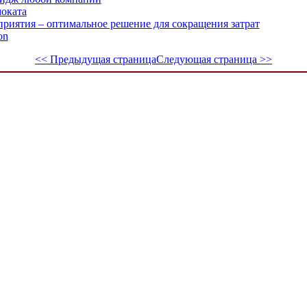
оката
приятия – оптимальное решение для сокращения затрат
on
<< Предыдущая страница
Следующая страница >>