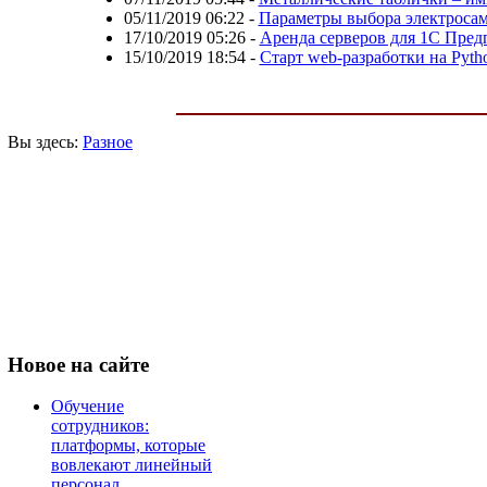
05/11/2019 06:22
-
Параметры выбора электросам
17/10/2019 05:26
-
Аренда серверов для 1С Пред
15/10/2019 18:54
-
Старт web-разработки на Pyth
Вы здесь:
Разное
Новое
на сайте
Обучение
сотрудников:
платформы, которые
вовлекают линейный
персонал