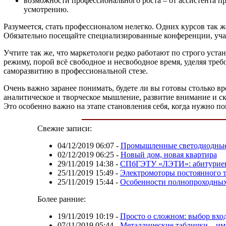
возможности профессионального роста – от ассистента 
усмотрению.
Разумеется, стать профессионалом нелегко. Одних курсов так 
Обязательно посещайте специализированные конференции, учас
Учтите так же, что маркетологи редко работают по строго уст
режиму, порой всё свободное и несвободное время, уделяя тре
саморазвитию в профессиональной стезе.
Очень важно заранее понимать, будете ли вы готовы столько в
аналитическое и творческое мышление, развитие внимание и ск
Это особенно важно на этапе становления себя, когда нужно пок
Свежие записи:
04/12/2019 06:07
-
Промышленные светодиодные
02/12/2019 06:25
-
Новый дом, новая квартира
29/11/2019 14:38
-
СПбГЭТУ «ЛЭТИ»: абитуриен
25/11/2019 15:49
-
Электромоторы постоянного т
25/11/2019 15:44
-
Особенности полнопроходных
Более ранние:
19/11/2019 10:19
-
Просто о сложном: выбор вхо
07/11/2019 05:44
-
Металлические таблички – и