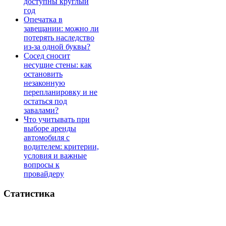
доступны круглый
год
Опечатка в
завещании: можно ли
потерять наследство
из-за одной буквы?
Сосед сносит
несущие стены: как
остановить
незаконную
перепланировку и не
остаться под
завалами?
Что учитывать при
выборе аренды
автомобиля с
водителем: критерии,
условия и важные
вопросы к
провайдеру
Статистика