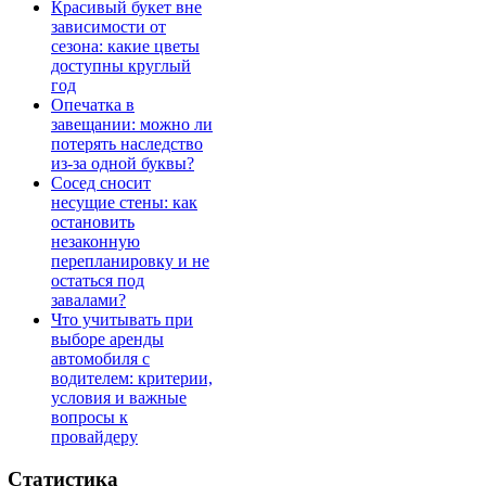
Красивый букет вне
зависимости от
сезона: какие цветы
доступны круглый
год
Опечатка в
завещании: можно ли
потерять наследство
из-за одной буквы?
Сосед сносит
несущие стены: как
остановить
незаконную
перепланировку и не
остаться под
завалами?
Что учитывать при
выборе аренды
автомобиля с
водителем: критерии,
условия и важные
вопросы к
провайдеру
Статистика