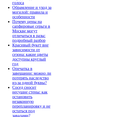
голоса
Обрамление и уход за
могилой: правила и
особенности
Почему цены на
сапфировые серьги в
Москве могут
отличаться в разы:
подробный разбор
Красивый букет вне
зависимости от
сезона: какие цветы
доступны круглый
год
Опечатка в
завещании: можно ли
потерять наследство
из-за одной буквы?
Сосед сносит
несущие стены: как
остановить
незаконную
перепланировку и не
остаться под
завалами?