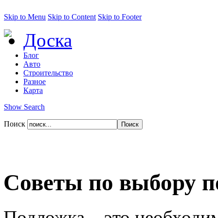
Skip to Menu
Skip to Content
Skip to Footer
Доска
Блог
Авто
Строительство
Разное
Карта
Show Search
Поиск
Советы по выбору п
Подложка – это необходи