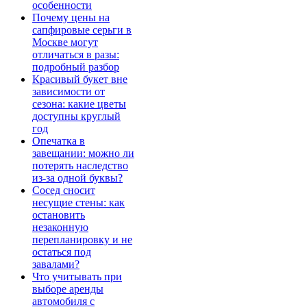
особенности
Почему цены на
сапфировые серьги в
Москве могут
отличаться в разы:
подробный разбор
Красивый букет вне
зависимости от
сезона: какие цветы
доступны круглый
год
Опечатка в
завещании: можно ли
потерять наследство
из-за одной буквы?
Сосед сносит
несущие стены: как
остановить
незаконную
перепланировку и не
остаться под
завалами?
Что учитывать при
выборе аренды
автомобиля с