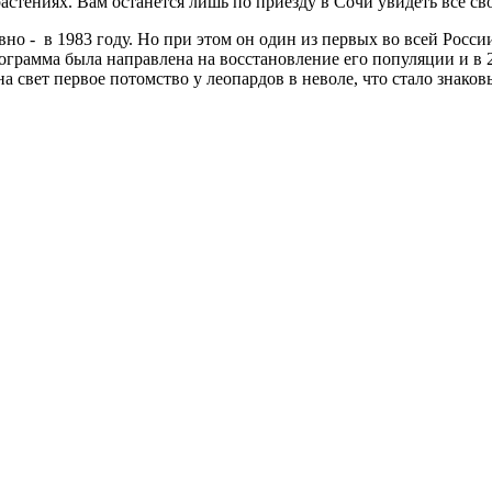
астениях. Вам останется лишь по приезду в Сочи увидеть всё св
о - в 1983 году. Но при этом он один из первых во всей России
ограмма была направлена на восстановление его популяции и в 
на свет первое потомство у леопардов в неволе, что стало знако