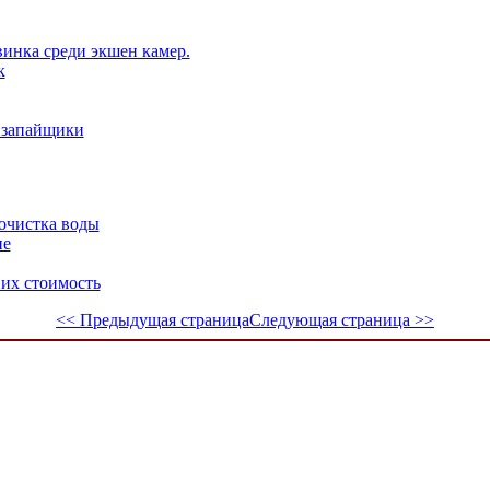
инка среди экшен камер.
к
 запайщики
 очистка воды
пе
 их стоимость
<< Предыдущая страница
Следующая страница >>