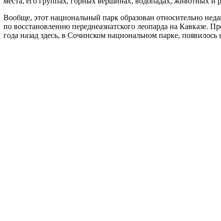
места, его группах, горных вершинах, водопадах, животных и р
Вообще, этот национальный парк образован относительно недавн
по восстановлению переднеазиатского леопарда на Кавказе. Пр
года назад здесь, в Сочинском национальном парке, появилось 