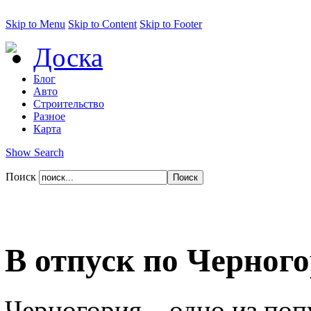
Skip to Menu
Skip to Content
Skip to Footer
Доска
Блог
Авто
Строительство
Разное
Карта
Show Search
Поиск
В отпуск по Черног
Черногория – одно из по