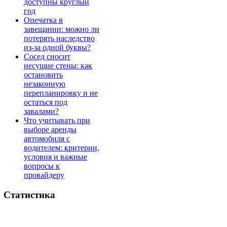
доступны круглый
год
Опечатка в
завещании: можно ли
потерять наследство
из-за одной буквы?
Сосед сносит
несущие стены: как
остановить
незаконную
перепланировку и не
остаться под
завалами?
Что учитывать при
выборе аренды
автомобиля с
водителем: критерии,
условия и важные
вопросы к
провайдеру
Статистика