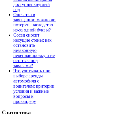
доступны круглый
год
Опечатка в
завещании: можно ли
потерять наследство
из-за одной буквы?
Сосед сносит
несущие стены: как
остановить
незаконную
перепланировку и не
остаться под
завалами?
Что учитывать при
выборе аренды
автомобиля с
водителем: критерии,
условия и важные
вопросы к
провайдеру
Статистика