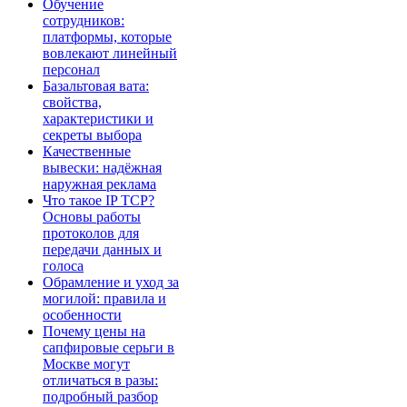
Обучение
сотрудников:
платформы, которые
вовлекают линейный
персонал
Базальтовая вата:
свойства,
характеристики и
секреты выбора
Качественные
вывески: надёжная
наружная реклама
Что такое IP TCP?
Основы работы
протоколов для
передачи данных и
голоса
Обрамление и уход за
могилой: правила и
особенности
Почему цены на
сапфировые серьги в
Москве могут
отличаться в разы:
подробный разбор