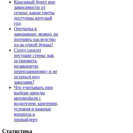
Красивый букет вне
зависимости от
сезона: какие цветы
доступны круглый
год
Опечатка в
завещании: можно ли
потерять наследство
из-за одной буквы?
Сосед сносит
несущие стены: как
остановить
незаконную
перепланировку и не
остаться под
завалами?
Что учитывать при
выборе аренды
автомобиля с
водителем: критерии,
условия и важные
вопросы к
провайдеру
Статистика