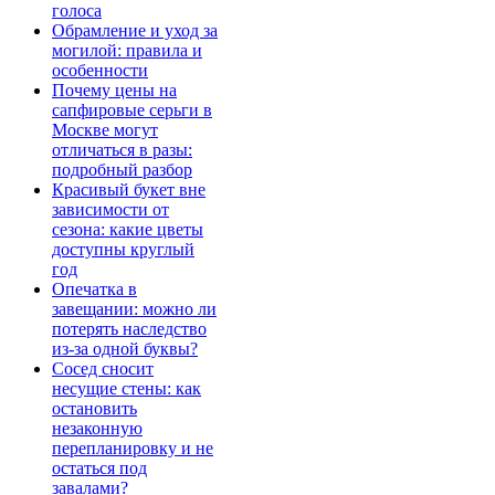
голоса
Обрамление и уход за
могилой: правила и
особенности
Почему цены на
сапфировые серьги в
Москве могут
отличаться в разы:
подробный разбор
Красивый букет вне
зависимости от
сезона: какие цветы
доступны круглый
год
Опечатка в
завещании: можно ли
потерять наследство
из-за одной буквы?
Сосед сносит
несущие стены: как
остановить
незаконную
перепланировку и не
остаться под
завалами?