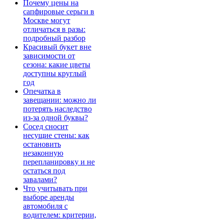
Почему цены на
сапфировые серьги в
Москве могут
отличаться в разы:
подробный разбор
Красивый букет вне
зависимости от
сезона: какие цветы
доступны круглый
год
Опечатка в
завещании: можно ли
потерять наследство
из-за одной буквы?
Сосед сносит
несущие стены: как
остановить
незаконную
перепланировку и не
остаться под
завалами?
Что учитывать при
выборе аренды
автомобиля с
водителем: критерии,