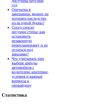
доступны круглый
год
Опечатка в
завещании: можно ли
потерять наследство
из-за одной буквы?
Сосед сносит
несущие стены: как
остановить
незаконную
перепланировку и не
остаться под
завалами?
Что учитывать при
выборе аренды
автомобиля с
водителем: критерии,
условия и важные
вопросы к
провайдеру
Статистика