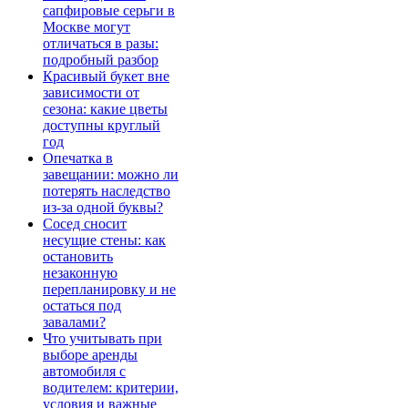
сапфировые серьги в
Москве могут
отличаться в разы:
подробный разбор
Красивый букет вне
зависимости от
сезона: какие цветы
доступны круглый
год
Опечатка в
завещании: можно ли
потерять наследство
из-за одной буквы?
Сосед сносит
несущие стены: как
остановить
незаконную
перепланировку и не
остаться под
завалами?
Что учитывать при
выборе аренды
автомобиля с
водителем: критерии,
условия и важные