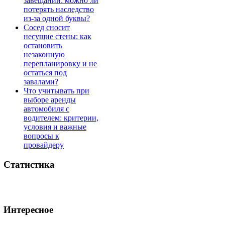
завещании: можно ли
потерять наследство
из-за одной буквы?
Сосед сносит
несущие стены: как
остановить
незаконную
перепланировку и не
остаться под
завалами?
Что учитывать при
выборе аренды
автомобиля с
водителем: критерии,
условия и важные
вопросы к
провайдеру
Статистика
Интересное