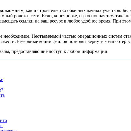
возможным, как и строительство обычных дачных участков. Бел
ный ролик в сети. Если, конечно же, его основная тематика не 
размещать ссылки на ваш ресурс в любое удобное время. При это
се необходимое. Неотъемлемой частью операционных систем ста
яжести. Резервные копии файлов позволят вернуть компьютер в 
налы, предоставляющие доступ к любой информации.
ке
к?
ыта
хито
нт
арматуры