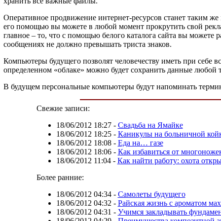
хранить все важные файлы.
Оперативное продвижение интернет-ресурсов станет таким же 
его помощью вы можете в любой момент прокрутить свой реклам
главное – то, что с помощью белого каталога сайта вы можете 
сообщениях не должно превышать триста знаков.
Компьютеры будущего позволят человечеству иметь при себе в
определенном «облаке» можно будет сохранить данные любой т
В будущем персональные компьютеры будут напоминать терми
Свежие записи:
18/06/2012 18:27
-
Свадьба на Ямайке
18/06/2012 18:25
-
Каникулы на больничной кой
18/06/2012 18:08
-
Еда на… газе
18/06/2012 18:06
-
Как избавиться от многоноже
18/06/2012 11:04
-
Как найти работу: охота откр
Более ранние:
18/06/2012 04:34
-
Самолеты будущего
18/06/2012 04:32
-
Райская жизнь с ароматом ма
18/06/2012 04:31
-
Учимся закладывать фундаме
18/06/2012 04:29
-
Преимущества композитной 