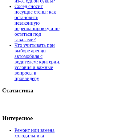
из-за одной буквы?
Сосед сносит
несущие стены: как
остановить
незаконную
перепланировку и не
остаться под
завалами?
Что учитывать при
выборе аренды
автомобиля с
водителем: критерии,
условия и важные
вопросы к
провайдеру
Статистика
Интересное
Ремонт или замена
холодильника