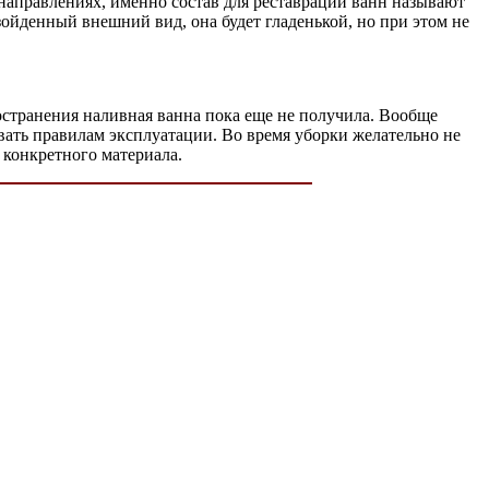
 направлениях, именно состав для реставрации ванн называют
взойденный внешний вид, она будет гладенькой, но при этом не
пространения наливная ванна пока еще не получила. Вообще
овать правилам эксплуатации. Во время уборки желательно не
 конкретного материала.