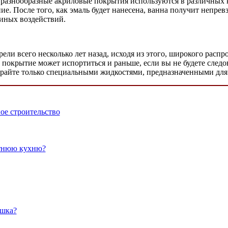
о разнообразные акриловые покрытия используются в различных
ие. После того, как эмаль будет нанесена, ванна получит непре
 иных воздействий.
рели всего несколько лет назад, исходя из этого, широкого рас
о покрытие может испортиться и раньше, если вы не будете след
ирайте только специальными жидкостями, предназначенными для
ое строительство
етнюю кухню?
ошка?