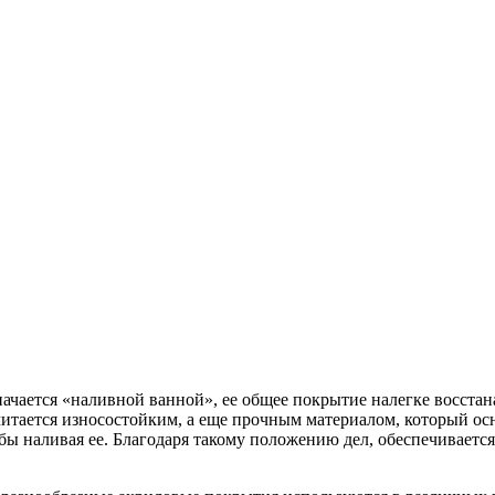
ачается «наливной ванной», ее общее покрытие налегке восстан
 считается износостойким, а еще прочным материалом, который о
 бы наливая ее. Благодаря такому положению дел, обеспечиваетс