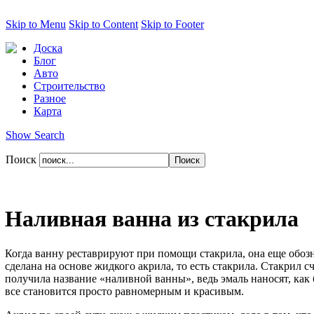
Skip to Menu
Skip to Content
Skip to Footer
Доска
Блог
Авто
Строительство
Разное
Карта
Show Search
Поиск
Наливная ванна из стакрила
Когда ванну реставрируют при помощи стакрила, она еще обозн
сделана на основе жидкого акрила, то есть стакрила. Стакрил
получила название «наливной ванны», ведь эмаль наносят, как
все становится просто равномерным и красивым.