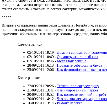
Акрил по своей сути схож с жидким пластиком, дело в том, чт
стакрилом, а метод исцеления ванны – это стакриловое наливан
станет скользить. Стакрил не боится бактерий, механических и
*****
Впервые стакриловая ванна была сделана в Петербурге, ее изоб
наливная стакриловая ванна прослужит вам до двадцати лет, н
применять абразивные или же агрессивные средства, ванну уб
Свежие записи:
05/10/2011 19:19
-
Дома из соломы или соломенн
02/10/2011 10:49
-
Организуйте теплый пол
02/10/2011 10:46
-
Металлочерепица
28/09/2011 16:13
-
Подарите себе дом из бруса
25/09/2011 12:06
-
Как безошибочно возвести л
Более ранние:
22/09/2011 20:26
-
Теплый пол согреет душу
21/09/2011 13:41
-
Ламинированный паркет
20/09/2011 19:52
-
Как возвести винный погреб?
20/09/2011 14:12
-
Что обозначает мраморная кр
16/09/2011 13:14
-
Ремонт налегке