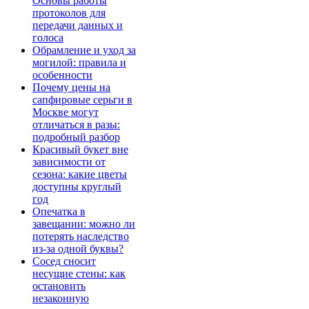
Основы работы
протоколов для
передачи данных и
голоса
Обрамление и уход за
могилой: правила и
особенности
Почему цены на
сапфировые серьги в
Москве могут
отличаться в разы:
подробный разбор
Красивый букет вне
зависимости от
сезона: какие цветы
доступны круглый
год
Опечатка в
завещании: можно ли
потерять наследство
из-за одной буквы?
Сосед сносит
несущие стены: как
остановить
незаконную