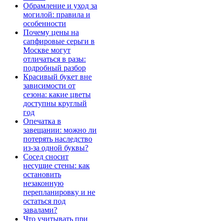
Обрамление и уход за
могилой: правила и
особенности
Почему цены на
сапфировые серьги в
Москве могут
отличаться в разы:
подробный разбор
Красивый букет вне
зависимости от
сезона: какие цветы
доступны круглый
год
Опечатка в
завещании: можно ли
потерять наследство
из-за одной буквы?
Сосед сносит
несущие стены: как
остановить
незаконную
перепланировку и не
остаться под
завалами?
Что учитывать при