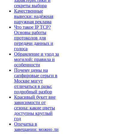
характеристики и
секреты выбора
Качественные
вывески: надёжная
наружная реклама
Что такое IP TCP?
Основы работы
протоколов для
передачи данных и
голоса
Обрамление и уход за
могилой: правила и
особенности
Почему цены на
сапфировые серьги в
Москве могут
отличаться в разы:
подробный разбор
Красивый букет вне
зависимости от
сезона: какие цветы
доступны круглый
год
Опечатка в
завещании: можно ли