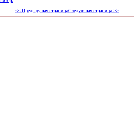
евизор.
<< Предыдущая страница
Следующая страница >>