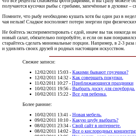
что все рецепты снабжены фотографиями, и вы сразу можете об
получаются кусочки рыбы с грибами, запечённые в духовке – сп
Помните, что рыбу необходимо кушать хотя бы один раз в неде
чая нельзя! Сладкое восполняет потери энергии при физически
Не бойтесь экспериментировать с едой, иначе вы так никогда 
новый салат, обязательно попробуйте, и если он вам понравился
старайтесь сделать минимальные порции. Например, в 2-3 раза
и удивлять своих друзей и родных настоящим искусством.
Свежие записи:
12/02/2011 15:03
-
Какими бывают грузчики?
12/02/2011 14:32
-
Как совершать покупки.
11/02/2011 10:27
-
Приближающиеся праздники
10/02/2011 19:56
-
Выбрать доску для сноуборда.
10/02/2011 15:22
-
Все для ребенка.
Более ранние:
10/02/2011 13:41
-
Новая мебель.
09/02/2011 10:10
-
Какую шубу выбрать?
08/02/2011 23:34
-
Свой сайт в интернете.
08/02/2011 14:02
-
Все о кислородных концентра