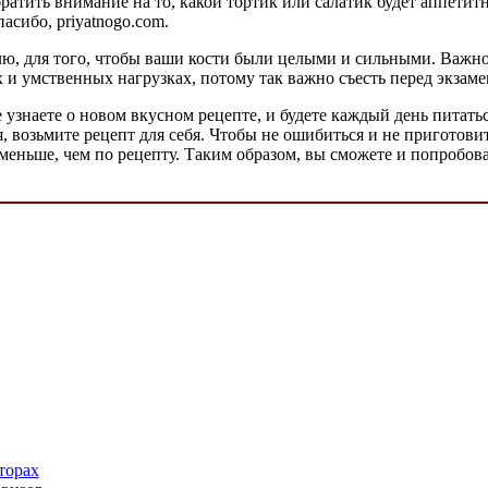
ратить внимание на то, какой тортик или салатик будет аппетит
асибо, priyatnogo.com.
лю, для того, чтобы ваши кости были целыми и сильными. Важно 
х и умственных нагрузках, потому так важно съесть перед экзам
не узнаете о новом вкусном рецепте, и будете каждый день пита
, возьмите рецепт для себя. Чтобы не ошибиться и не приготовит
 меньше, чем по рецепту. Таким образом, вы сможете и попробов
торах