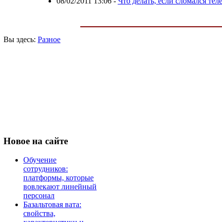
08/02/2011 13:06
-
Что делать, если сломался тел
Вы здесь:
Разное
Новое
на сайте
Обучение
сотрудников:
платформы, которые
вовлекают линейный
персонал
Базальтовая вата:
свойства,