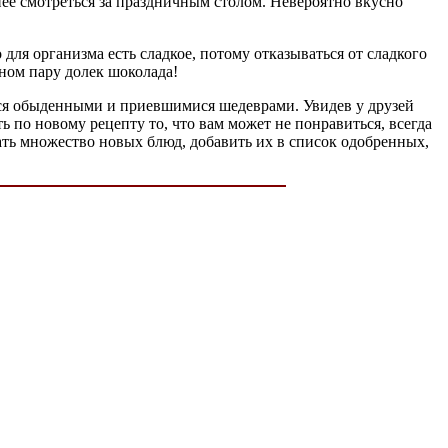
нее смотреться за праздничным столом. Невероятно вкусно
для организма есть сладкое, потому отказываться от сладкого
еном пару долек шоколада!
ться обыденными и приевшимися шедеврами. Увидев у друзей
ь по новому рецепту то, что вам может не понравиться, всегда
ать множество новых блюд, добавить их в список одобренных,