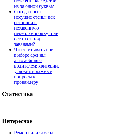
потерять наследство
из-за одной буквы?
Сосед сносит
несущие стены: как
остановить
незаконную
перепланировку и не
остаться под
завалами?
Что учитывать при
выборе аренды
автомобиля с
водителем: критерии,
условия и важные
вопросы к
провайдеру
Статистика
Интересное
Ремонт или замена