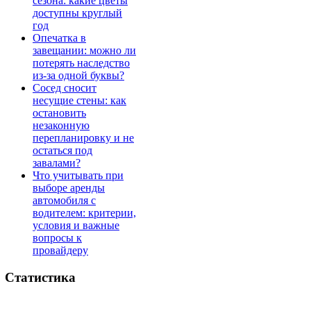
сезона: какие цветы
доступны круглый
год
Опечатка в
завещании: можно ли
потерять наследство
из-за одной буквы?
Сосед сносит
несущие стены: как
остановить
незаконную
перепланировку и не
остаться под
завалами?
Что учитывать при
выборе аренды
автомобиля с
водителем: критерии,
условия и важные
вопросы к
провайдеру
Статистика