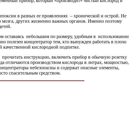
овременный прибор, который «производит» чистый кислород и
ипоксии в разных ее проявлениях – хронической и острой. Не
о мозга, других жизненно важных органов. Именно поэтому
детей.
том оставаясь небольшим по размеру, удобным в использовании
нно полезен концентратор тем, кто вынужден работать в плохо
й качественной кислородной подпитке.
о прочитать инструкцию, включить прибор в обычную розетку
да отличаются производством кислорода в литрах, мощностью,
 концентраторы небезопасны и содержат опасные элементы,
осто спасительным средством.