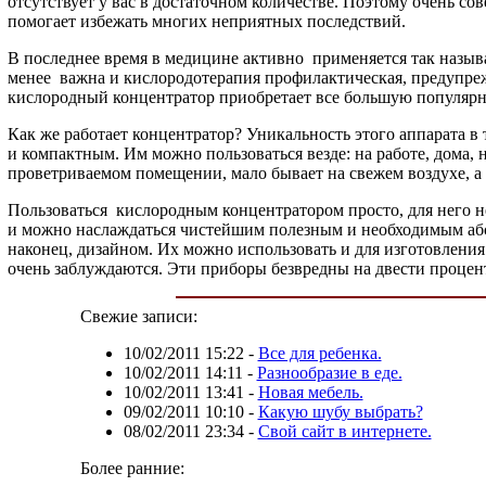
отсутствует у вас в достаточном количестве. Поэтому очень с
помогает избежать многих неприятных последствий.
В последнее время в медицине активно применяется так назыв
менее важна и кислородотерапия профилактическая, предупреж
кислородный концентратор приобретает все большую популярнос
Как же работает концентратор? Уникальность этого аппарата в
и компактным. Им можно пользоваться везде: на работе, дома,
проветриваемом помещении, мало бывает на свежем воздухе, а
Пользоваться кислородным концентратором просто, для него 
и можно наслаждаться чистейшим полезным и необходимым абс
наконец, дизайном. Их можно использовать и для изготовления
очень заблуждаются. Эти приборы безвредны на двести процент
Свежие записи:
10/02/2011 15:22
-
Все для ребенка.
10/02/2011 14:11
-
Разнообразие в еде.
10/02/2011 13:41
-
Новая мебель.
09/02/2011 10:10
-
Какую шубу выбрать?
08/02/2011 23:34
-
Свой сайт в интернете.
Более ранние: