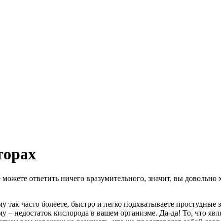
торах
е можете ответить ничего вразумительного, значит, вы довольно 
му так часто болеете, быстро и легко подхватываете простудные 
ему – недостаток кислорода в вашем организме. Да-да! То, что я