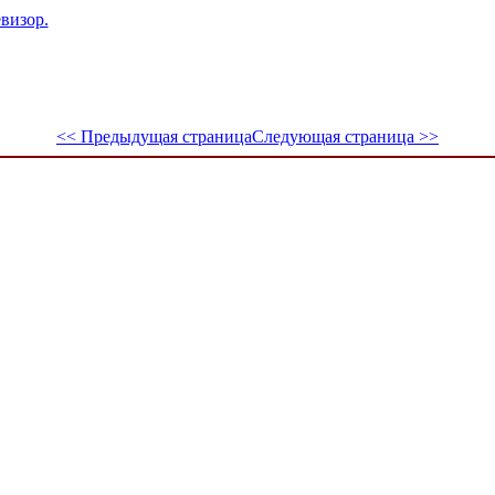
евизор.
<< Предыдущая страница
Следующая страница >>