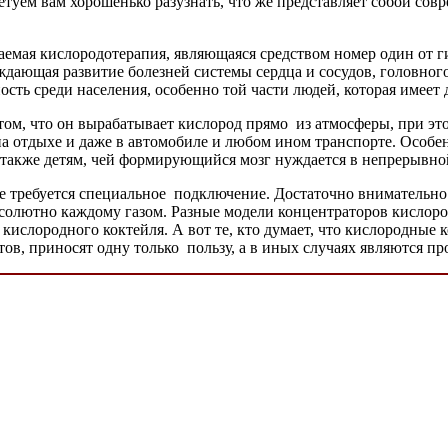
оветуем вам хорошенько разузнать, что же представляет собой с
аемая кислородотерапия, являющаяся средством номер один от г
дающая развитие болезней системы сердца и сосудов, головног
ть среди населения, особенно той части людей, которая имеет 
 том, что он вырабатывает кислород прямо из атмосферы, при э
 на отдыхе и даже в автомобиле и любом ином транспорте. Особе
 также детям, чей формирующийся мозг нуждается в непрерывно
не требуется специальное подключение. Достаточно внимательн
олютно каждому газом. Разные модели концентраторов кислоро
 кислородного коктейля. А вот те, кто думает, что кислородные
ов, приносят одну только пользу, а в иных случаях являются пр