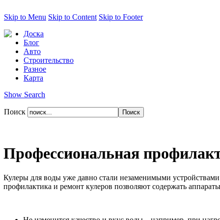
Skip to Menu
Skip to Content
Skip to Footer
Доска
Блог
Авто
Строительство
Разное
Карта
Show Search
Поиск
Профессиональная профилакти
Кулеры для воды уже давно стали незаменимыми устройствами 
профилактика и ремонт кулеров позволяют содержать аппараты
Не изменится качество и вкус воды – например, при нагр