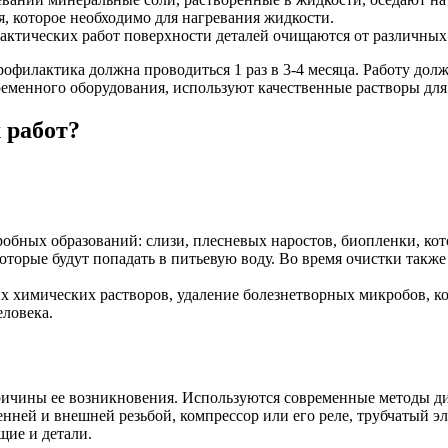
, которое необходимо для нагревания жидкости.
актических работ поверхности деталей очищаются от различных
профилактика должна проводиться 1 раз в 3-4 месяца. Работу д
еменного оборудования, используют качественные растворы для
 работ?
обных образований: слизи, плесневых наростов, биопленки, кот
которые будут попадать в питьевую воду. Во время очистки такж
х химических растворов, удаление болезнетворных микробов, к
еловека.
ричины ее возникновения. Используются современные методы д
нней и внешней резьбой, компрессор или его реле, трубчатый эл
щие и детали.