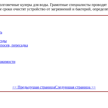
долговечные кулеры для воды. Грамотные специалисты проводя
 сроки очистят устройство от загрязнений и бактерий, определ
ть
езды
посев, пересадка
вижимости
<< Предыдущая страница
Следующая страница >>